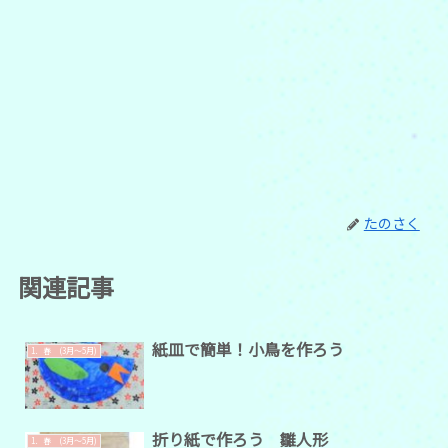
たのさく
関連記事
紙皿で簡単！小鳥を作ろう
1．春 (3月～5月)
折り紙で作ろう 雛人形
1．春 (3月～5月)