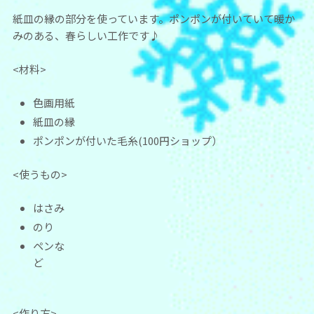
紙皿の縁の部分を使っています。ポンポンが付いていて暖か
みのある、春らしい工作です♪
<材料>
色画用紙
紙皿の縁
ポンポンが付いた毛糸(100円ショップ）
<使うもの>
はさみ
のり
ペンな
ど
<作り方>