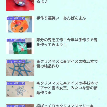
るよ♪
手作り福笑い あんぱんまん
4．冬 (12月～2月)
節分の鬼を工作！今年は手作りで鬼
4．冬 (12月～2月)
を作ってみよう！
🎄クリスマスに🎄アイスの棒15本で
4．冬 (12月～2月)
雪の結晶作り
🎄クリスマスに🎄アイスの棒42本で
4．冬 (12月～2月)
「アナと雪の女王」みたいな雪の結
晶作り❄
松ぼっくりのクリスマスツリー🎄
4．冬 (12月～2月)