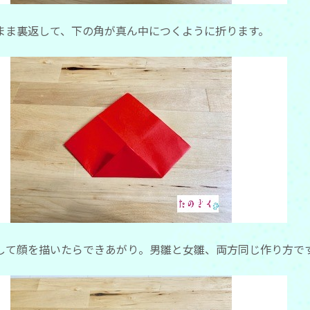
まま裏返して、下の角が真ん中につくように折ります。
して顔を描いたらできあがり。男雛と女雛、両方同じ作り方で