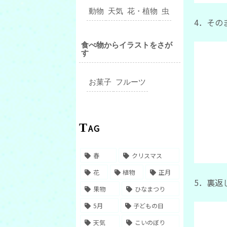
動物
天気
花・植物
虫
4．その
食べ物からイラストをさが
す
お菓子
フルーツ
TAG
春
クリスマス
花
植物
正月
5．裏返
果物
ひなまつり
5月
子どもの日
天気
こいのぼり