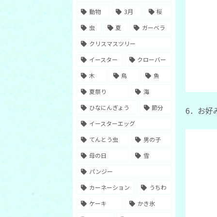
動物
3月
桜
虫
夏
ガーベラ
クリスマスツリー
イースター
クローバー
木
鳥
魚
夏祭り
海
ひなにんぎょう
節分
6．お好
イースターエッグ
てんとう虫
男の子
母の日
雪
パンジー
カーネーション
うちわ
ケーキ
かき氷