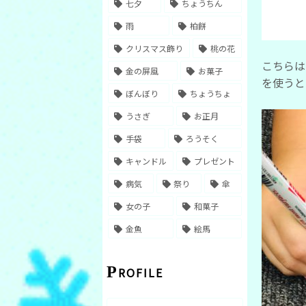
七夕
ちょうちん
雨
柏餅
クリスマス飾り
桃の花
こちらは
金の屏風
お菓子
を使うと
ぼんぼり
ちょうちょ
うさぎ
お正月
手袋
ろうそく
キャンドル
プレゼント
病気
祭り
傘
女の子
和菓子
金魚
絵馬
PROFILE