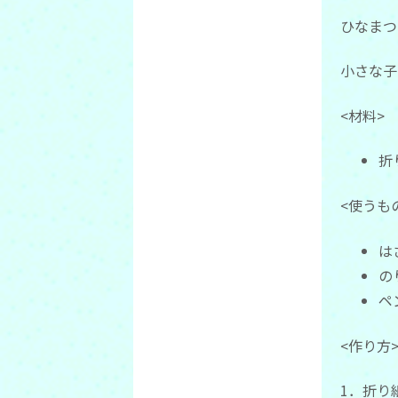
ひなまつ
小さな子
<材料>
折
<使うも
は
の
<作り
1．折り