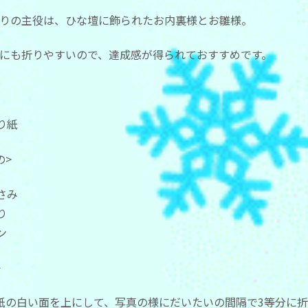
りの主役は、ひな壇に飾られたお内裏様とお雛様。
にも折りやすいので、達成感が得られておすすめです。
り紙
の>
さみ
り
ペン
方>
紙の白い面を上にして、写真の様にだいたいの間隔で3等分に