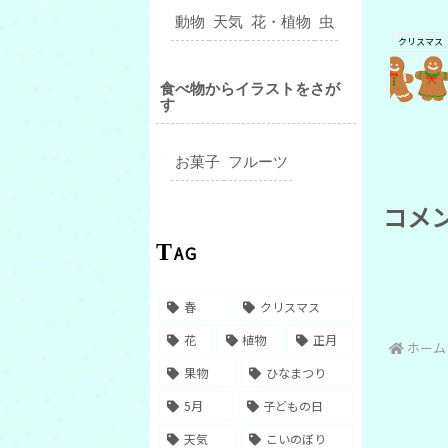
動物
天気
花・植物
虫
クリスマス
食べ物からイラストをさが
す
お菓子
フルーツ
コメ
TAG
春
クリスマス
花
植物
正月
ホーム
果物
ひなまつり
5月
子どもの日
天気
こいのぼり