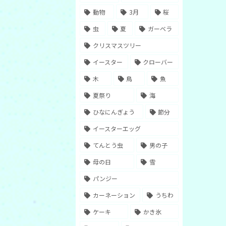
動物
3月
桜
虫
夏
ガーベラ
クリスマスツリー
イースター
クローバー
木
鳥
魚
夏祭り
海
ひなにんぎょう
節分
イースターエッグ
てんとう虫
男の子
母の日
雪
パンジー
カーネーション
うちわ
ケーキ
かき氷