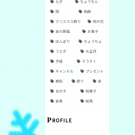
七夕
ちょうちん
雨
柏餅
クリスマス飾り
桃の花
金の屏風
お菓子
ぼんぼり
ちょうちょ
うさぎ
お正月
手袋
ろうそく
キャンドル
プレゼント
病気
祭り
傘
女の子
和菓子
金魚
絵馬
PROFILE