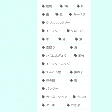
動物
3月
桜
虫
夏
ガーベラ
クリスマスツリー
イースター
クローバー
木
鳥
魚
夏祭り
海
ひなにんぎょう
節分
イースターエッグ
てんとう虫
男の子
母の日
雪
パンジー
カーネーション
うちわ
ケーキ
かき氷