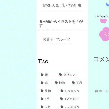
動物
天気
花・植物
虫
食べ物からイラストをさが
す
お菓子
フルーツ
コメ
TAG
春
クリスマス
花
植物
正月
ホーム
果物
ひなまつり
5月
子どもの日
天気
こいのぼり