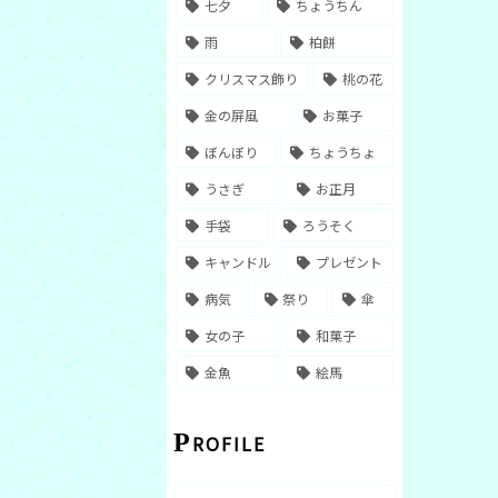
七夕
ちょうちん
雨
柏餅
クリスマス飾り
桃の花
金の屏風
お菓子
ぼんぼり
ちょうちょ
うさぎ
お正月
手袋
ろうそく
キャンドル
プレゼント
病気
祭り
傘
女の子
和菓子
金魚
絵馬
PROFILE