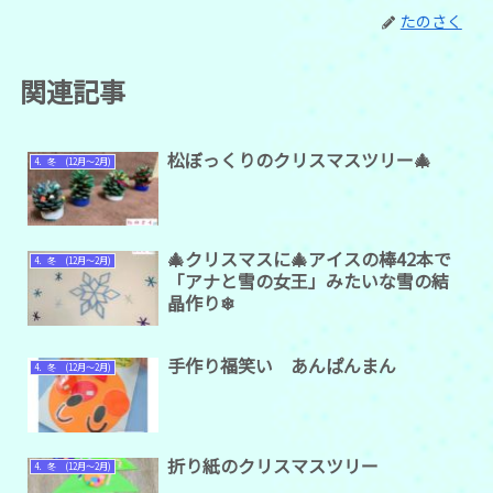
たのさく
関連記事
松ぼっくりのクリスマスツリー🎄
4．冬 (12月～2月)
🎄クリスマスに🎄アイスの棒42本で
4．冬 (12月～2月)
「アナと雪の女王」みたいな雪の結
晶作り❄
手作り福笑い あんぱんまん
4．冬 (12月～2月)
折り紙のクリスマスツリー
4．冬 (12月～2月)